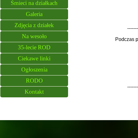
Śmieci na działkach
Galeria
Zdjęcia z działek
-------
Na wesoło
Podczas p
35-lecie ROD
Ciekawe linki
Ogłoszenia
RODO
-------
Kontakt