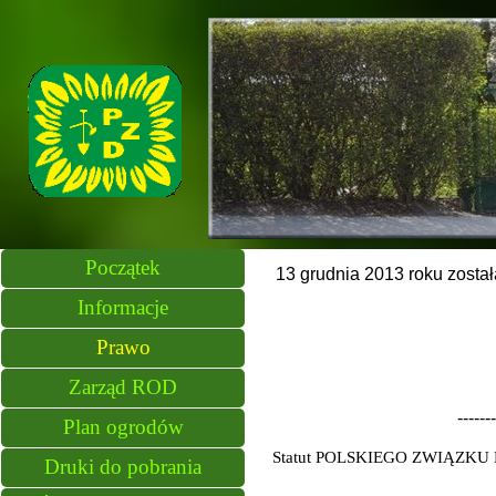
Początek
13 grudnia 2013 roku zosta
Informacje
Prawo
Zarząd ROD
-------
Plan ogrodów
Statut POLSKIEGO ZWIĄZKU DZ
Druki do pobrania